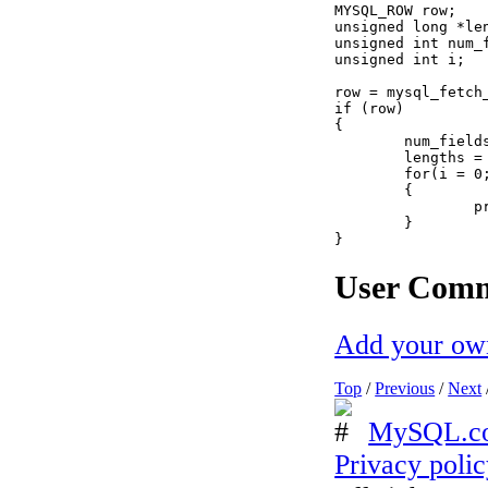
MYSQL_ROW row;

unsigned long *len
unsigned int num_f
unsigned int i;

row = mysql_fetch_
if (row)

{

	num_fields = mysql_num_fields(result);

	lengths = mysql_fetch_lengths(result);

	for(i = 0; i < num_fields; i++)

	{

		printf("Column %u is %lu bytes in length.\n", i, lengths[i]);

	}

User Com
Add your ow
Top
/
Previous
/
Next
MySQL.c
Privacy poli