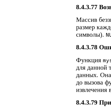
8.4.3.77 В
Массив безз
размер кажд
символы).
N
8.4.3.78 О
Функция
my
для данной 
данных. Он
до вызова 
извлечения в
8.4.3.79 Пр