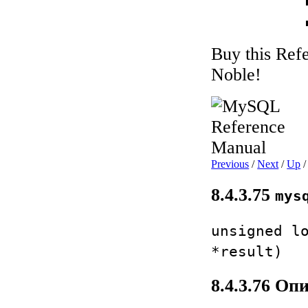
Buy this Ref
Noble!
Previous
/
Next
/
Up
8.4.3.75
mys
unsigned l
*result)
8.4.3.76 Оп