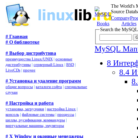
The World's 
Source Datab
Company
Pro
Books
Articles
Search the MySQL
# Главная
# О библиотеке
MySQL Man
# Выбор дистрибутива
преимущества Linux/UNIX
|
основные
8 Интер
дистрибутивы
|
серверный Linux
|
BSD
|
8.4 
LiveCDs
|
прочее
8
# Установка и удаление программ
общие вопросы
|
каталоги софта
|
специальные
случаи
# Настройка и работа
установка, загрузчики
|
настройка Linux
|
консоль
|
файловые системы
|
процессы
|
шеллы, русификация, коммандеры
|
виртуальные машины, эмуляторы
# X Window и оконные менеджеры