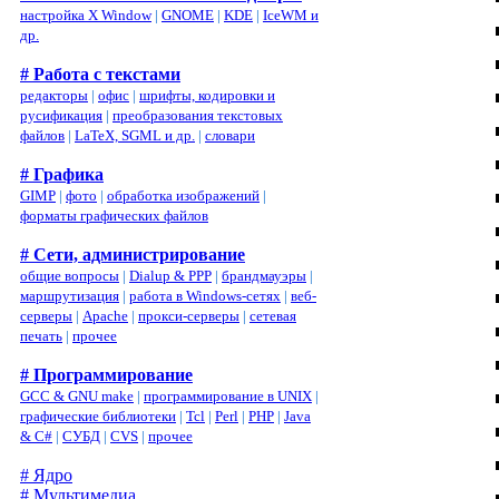
настройка X Window
|
GNOME
|
KDE
|
IceWM и
др.
# Работа с текстами
редакторы
|
офис
|
шрифты, кодировки и
русификация
|
преобразования текстовых
файлов
|
LaTeX, SGML и др.
|
словари
# Графика
GIMP
|
фото
|
обработка изображений
|
форматы графических файлов
# Сети, администрирование
общие вопросы
|
Dialup & PPP
|
брандмауэры
|
маршрутизация
|
работа в Windows-сетях
|
веб-
серверы
|
Apache
|
прокси-серверы
|
сетевая
печать
|
прочее
# Программирование
GCC & GNU make
|
программирование в UNIX
|
графические библиотеки
|
Tcl
|
Perl
|
PHP
|
Java
& C#
|
СУБД
|
CVS
|
прочее
# Ядро
# Мультимедиа