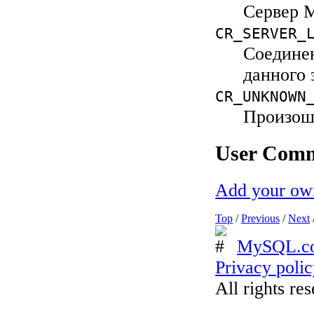
Сервер 
CR_SERVER_
Соединен
данного 
CR_UNKNOWN
Произош
User Com
Add your ow
Top
/
Previous
/
Next
MySQL.c
Privacy poli
All rights re