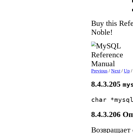
Buy this Ref
Noble!
Previous
/
Next
/
Up
8.4.3.205
my
char *mysq
8.4.3.206 О
Возвращает