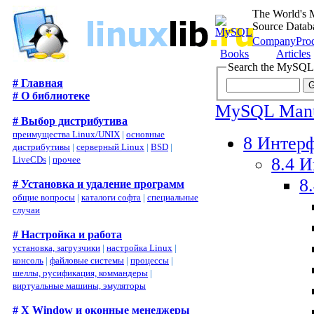
The World's 
Source Datab
Company
Pro
Books
Articles
Search the MySQL
# Главная
# О библиотеке
MySQL Man
# Выбор дистрибутива
преимущества Linux/UNIX
|
основные
8 Интер
дистрибутивы
|
серверный Linux
|
BSD
|
8.4 
LiveCDs
|
прочее
8
# Установка и удаление программ
общие вопросы
|
каталоги софта
|
специальные
случаи
# Настройка и работа
установка, загрузчики
|
настройка Linux
|
консоль
|
файловые системы
|
процессы
|
шеллы, русификация, коммандеры
|
виртуальные машины, эмуляторы
# X Window и оконные менеджеры