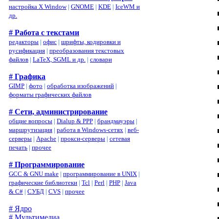
настройка X Window
|
GNOME
|
KDE
|
IceWM и
др.
# Работа с текстами
редакторы
|
офис
|
шрифты, кодировки и
русификация
|
преобразования текстовых
файлов
|
LaTeX, SGML и др.
|
словари
# Графика
GIMP
|
фото
|
обработка изображений
|
форматы графических файлов
# Сети, администрирование
общие вопросы
|
Dialup & PPP
|
брандмауэры
|
маршрутизация
|
работа в Windows-сетях
|
веб-
серверы
|
Apache
|
прокси-серверы
|
сетевая
печать
|
прочее
# Программирование
GCC & GNU make
|
программирование в UNIX
|
графические библиотеки
|
Tcl
|
Perl
|
PHP
|
Java
& C#
|
СУБД
|
CVS
|
прочее
# Ядро
# Мультимедиа